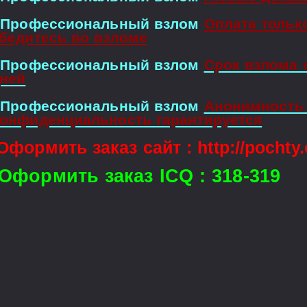
 Профессиональный взлом
Оплата только
бедитесь во взломе
 Профессиональный взлом
Срок взлома о
ней
 Профессиональный взлом
Анонимность 
онфиденциальность гарантируется
Оформить заказ сайт : http://pochty
*Оформить заказ ICQ : 318-319