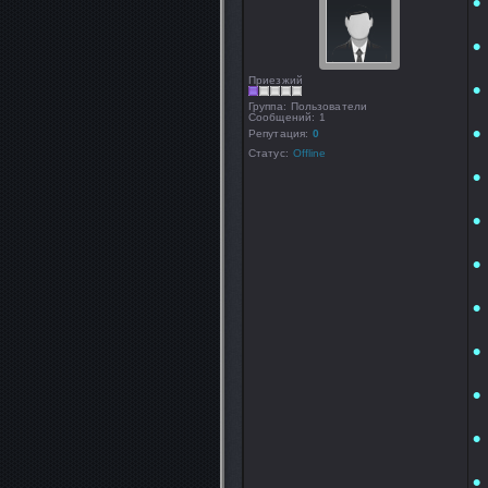
•
•
Приезжий
•
Группа: Пользователи
Сообщений:
1
•
Репутация:
0
Статус:
Offline
•
•
•
•
•
•
•