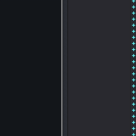
+
+
+
+
+
+
+
+
+
+
+
+
+
+
+
+
+
+
+
+
+
+
+