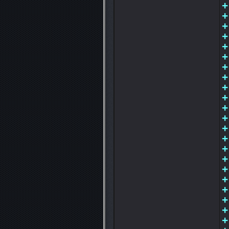
+
+
+
+
+
+
+
+
+
+
+
+
+
+
+
+
+
+
+
+
+
+