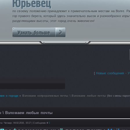
по своему положению принадлежит к примечательным местам на Волге. Р
гор правого берега, который здесь значительно высок и разнообразно изры
разделяющими высоты, этот город очень живописен!
[
Новые сообщения
·
У
ния о городе
»
Взломаем копроративные почты \ Взломаем любые почты
(без смены парол
ы \ Взломаем любые почты
та: Четверг, 04.02.2016, 15:17 | Сообщение #
1