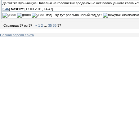
Да тот же Кузьмин(не Павел)-и не головастик вроде-бы,но нет полноценного квака,х
[
546
]
NasPret
[17.03.2011, 14:47]
пзд... чу тут реально новый год да?
ЛююююююдИ
Страница
37
из
37
«
1
2
…
35
36
37
Полная версия сайта