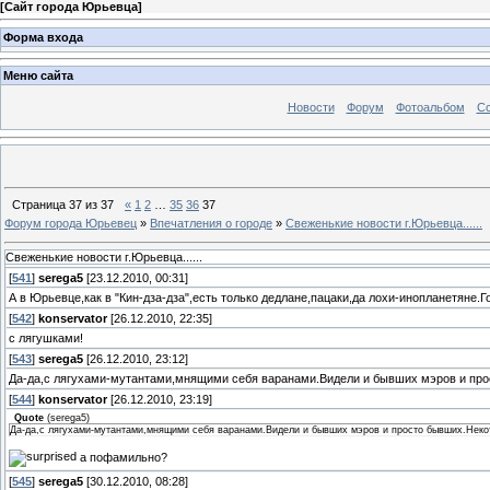
[
Сайт города Юрьевца
]
Форма входа
Меню сайта
Новости
Форум
Фотоальбом
С
Страница
37
из
37
«
1
2
…
35
36
37
Форум города Юрьевец
»
Впечатления о городе
»
Свеженькие новости г.Юрьевца......
Свеженькие новости г.Юрьевца......
[
541
]
serega5
[23.12.2010, 00:31]
А в Юрьевце,как в "Кин-дза-дза",есть только дедлане,пацаки,да лохи-инопланетяне.Г
[
542
]
konservator
[26.12.2010, 22:35]
с лягушками!
[
543
]
serega5
[26.12.2010, 23:12]
Да-да,с лягухами-мутантами,мнящими себя варанами.Видели и бывших мэров и прос
[
544
]
konservator
[26.12.2010, 23:19]
Quote
(
serega5
)
Да-да,с лягухами-мутантами,мнящими себя варанами.Видели и бывших мэров и просто бывших.Некот
а пофамильно?
[
545
]
serega5
[30.12.2010, 08:28]