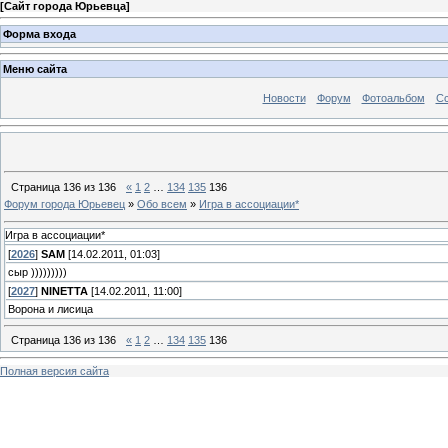
[
Сайт города Юрьевца
]
Форма входа
Меню сайта
Новости
Форум
Фотоальбом
С
Страница
136
из
136
«
1
2
…
134
135
136
Форум города Юрьевец
»
Обо всем
»
Игра в ассоциации*
Игра в ассоциации*
[
2026
]
SAM
[14.02.2011, 01:03]
сыр )))))))))
[
2027
]
NINETTA
[14.02.2011, 11:00]
Ворона и лисица
Страница
136
из
136
«
1
2
…
134
135
136
Полная версия сайта