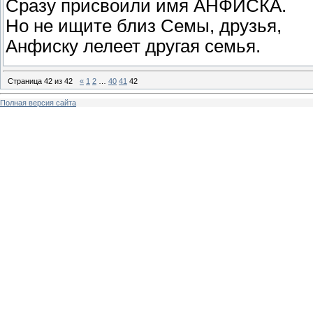
Сразу присвоили имя АНФИСКА.
Но не ищите близ Семы, друзья,
Анфиску лелеет другая семья.
Страница
42
из
42
«
1
2
…
40
41
42
Полная версия сайта