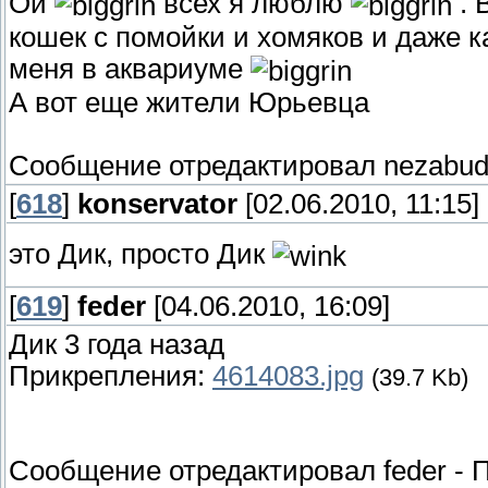
Ой
всех я люблю
. 
кошек с помойки и хомяков и даже к
меня в аквариуме
А вот еще жители Юрьевца
Сообщение отредактировал
nezabu
[
618
]
konservator
[02.06.2010, 11:15]
это Дик, просто Дик
[
619
]
feder
[04.06.2010, 16:09]
Дик 3 года назад
Прикрепления:
4614083.jpg
(39.7 Kb)
Сообщение отредактировал
feder
-
П