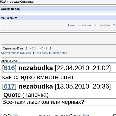
[
Сайт города Юрьевца
]
Форма входа
Меню сайта
Новости
Форум
Фотоальбом
С
Страница
42
из
42
«
1
2
…
40
41
42
Форум города Юрьевец
»
Обо всем
»
Зверьё моё
Зверьё моё
[
616
]
nezabudka
[22.04.2010, 21:02]
как сладко вместе спят
[
617
]
nezabudka
[13.05.2010, 20:36]
Quote
(
Танечка
)
Все-таки лысиков или черных?